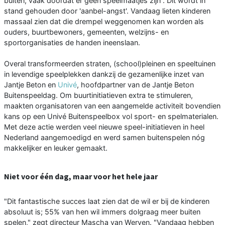
buiten, vaak doordat er geen speelmaatjes zijn . Dit wordt in
stand gehouden door 'aanbel-angst'. Vandaag lieten kinderen
massaal zien dat die drempel weggenomen kan worden als
ouders, buurtbewoners, gemeenten, welzijns- en
sportorganisaties de handen ineenslaan.
Overal transformeerden straten, (school)pleinen en speeltuinen
in levendige speelplekken dankzij de gezamenlijke inzet van
Jantje Beton en
Univé
, hoofdpartner van de Jantje Beton
Buitenspeeldag. Om buurtinitiatieven extra te stimuleren,
maakten organisatoren van een aangemelde activiteit bovendien
kans op een Univé Buitenspeelbox vol sport- en spelmaterialen.
Met deze actie werden veel nieuwe speel-initiatieven in heel
Nederland aangemoedigd en werd samen buitenspelen nóg
makkelijker en leuker gemaakt.
Niet voor één dag, maar voor het hele jaar
"Dit fantastische succes laat zien dat de wil er bij de kinderen
absoluut is; 55% van hen wil immers dolgraag meer buiten
spelen," zegt directeur Mascha van Werven. "Vandaag hebben