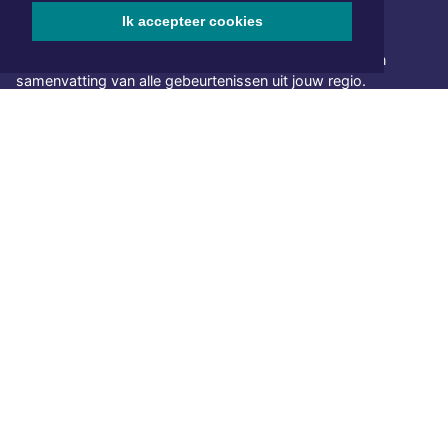
Ik accepteer cookies
NIEUWSBRIEF AANMELDEN
Schrijf je in voor onze nieuwsbrief en krijg wekelijks een
samenvatting van alle gebeurtenissen uit jouw regio.
Aanmelden
ONLINE DAGBLADEN
Overige dagbladen in de regio