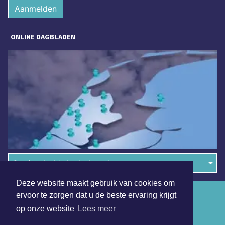
Aanmelden
ONLINE DAGBLADEN
Overige dagbladen in de regio
Deze website maakt gebruik van cookies om
Algemene voorwaarden
ervoor te zorgen dat u de beste ervaring krijgt
op onze website
Lees meer
Disclaimer