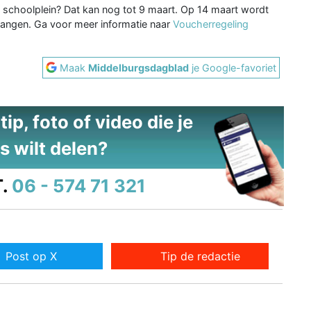
 schoolplein? Dat kan nog tot 9 maart. Op 14 maart wordt
angen. Ga voor meer informatie naar
Voucherregeling
Maak
Middelburgsdagblad
je Google-favoriet
ip, foto of video die je
s wilt delen?
.
06 - 574 71 321
Post op X
Tip de redactie