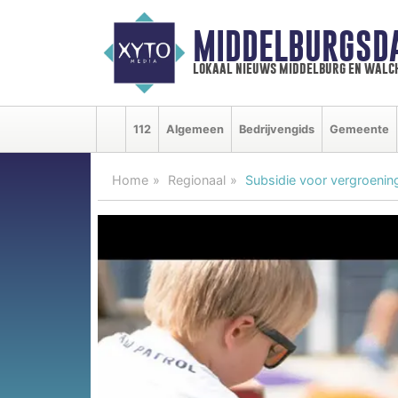
MIDDELBURGSD
lokaal nieuws middelburg en walc
112
Algemeen
Bedrijvengids
Gemeente
Home
Regionaal
Subsidie voor vergroenin