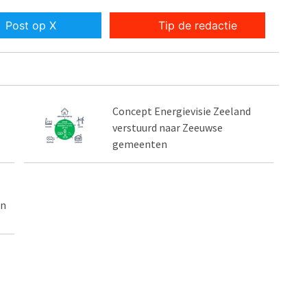
Post op X
Tip de redactie
Concept Energievisie Zeeland
verstuurd naar Zeeuwse
gemeenten
en