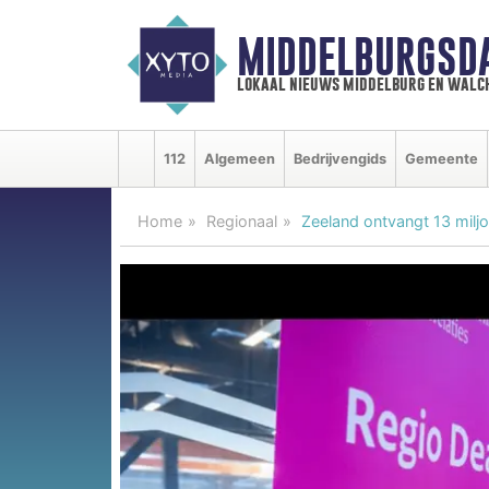
MIDDELBURGSD
lokaal nieuws middelburg en walc
112
Algemeen
Bedrijvengids
Gemeente
Home
Regionaal
Zeeland ontvangt 13 milj