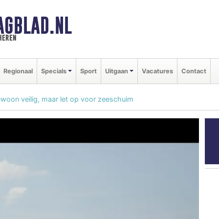
AGBLAD.NL
heren
Regionaal
Specials
Sport
Uitgaan
Vacatures
Contact
oon veilig, maar let op voor zeeschuim