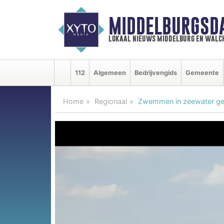
MIDDELBURGSD
lokaal nieuws middelburg en walc
112
Algemeen
Bedrijvengids
Gemeente
Home
Regionaal
Zwemmen in zeewater gew