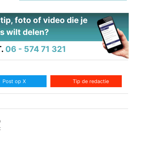
ip, foto of video die je
s wilt delen?
.
06 - 574 71 321
Post op X
Tip de redactie
n
t