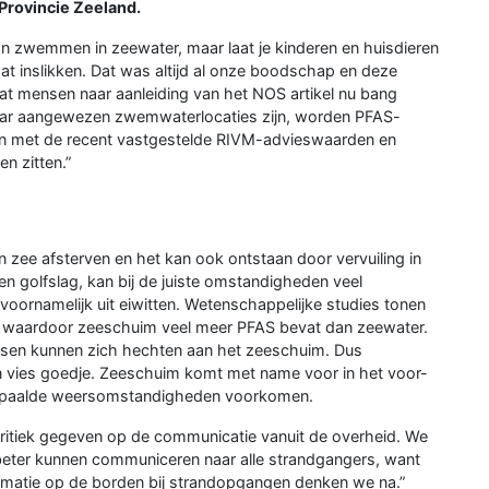
Provincie Zeeland.
n zwemmen in zeewater, maar laat je kinderen en huisdieren
t inslikken. Dat was altijd al onze boodschap en deze
at mensen naar aanleiding van het NOS artikel nu bang
ar aangewezen zwemwaterlocaties zijn, worden PFAS-
eken met de recent vastgestelde RIVM-advieswaarden en
n zitten.”
 zee afsterven en het kan ook ontstaan door vervuiling in
n golfslag, kan bij de juiste omstandigheden veel
rnamelijk uit eiwitten. Wetenschappelijke studies tonen
m, waardoor zeeschuim veel meer PFAS bevat dan zeewater.
ssen kunnen zich hechten aan het zeeschuim. Dus
een vies goedje. Zeeschuim komt met name voor in het voor-
 bepaalde weersomstandigheden voorkomen.
kritiek gegeven op de communicatie vanuit de overheid. We
beter kunnen communiceren naar alle strandgangers, want
ormatie op de borden bij strandopgangen denken we na.”