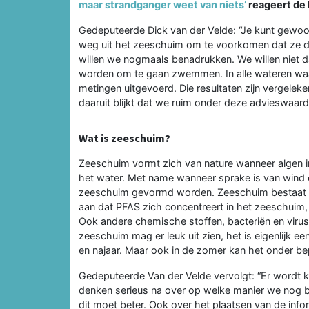
maar strandganger weet van niets’
reageert de 
Gedeputeerde Dick van der Velde: “Je kunt gewoo
weg uit het zeeschuim om te voorkomen dat ze da
willen we nogmaals benadrukken. We willen niet d
worden om te gaan zwemmen. In alle wateren wa
metingen uitgevoerd. Die resultaten zijn vergel
daaruit blijkt dat we ruim onder deze advieswaarde
Wat is zeeschuim?
Zeeschuim vormt zich van nature wanneer algen in
het water. Met name wanneer sprake is van wind e
zeeschuim gevormd worden. Zeeschuim bestaat voo
aan dat PFAS zich concentreert in het zeeschui
Ook andere chemische stoffen, bacteriën en viru
zeeschuim mag er leuk uit zien, het is eigenlijk 
en najaar. Maar ook in de zomer kan het onder
Gedeputeerde Van der Velde vervolgt: “Er wordt 
denken serieus na over op welke manier we nog 
dit moet beter. Ook over het plaatsen van de inf