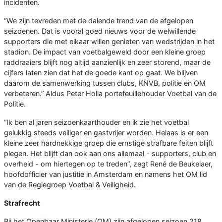
incidenten.
“We zijn tevreden met de dalende trend van de afgelopen
seizoenen. Dat is vooral goed nieuws voor de welwillende
supporters die met elkaar willen genieten van wedstrijden in het
stadion. De impact van voetbalgeweld door een kleine groep
raddraaiers blijft nog altijd aanzienlijk en zeer storend, maar de
cijfers laten zien dat het de goede kant op gaat. We blijven
daarom de samenwerking tussen clubs, KNVB, politie en OM
verbeteren.” Aldus Peter Holla portefeuillehouder Voetbal van de
Politie.
“Ik ben al jaren seizoenkaarthouder en ik zie het voetbal
gelukkig steeds veiliger en gastvrijer worden. Helaas is er een
kleine zeer hardnekkige groep die ernstige strafbare feiten blijft
plegen. Het blijft dan ook aan ons allemaal - supporters, club en
overheid - om hiertegen op te treden”, zegt René de Beukelaer,
hoofdofficier van justitie in Amsterdam en namens het OM lid
van de Regiegroep Voetbal & Veiligheid.
Strafrecht
Bij het Openbaar Ministerie (OM) zijn afgelopen seizoen 218