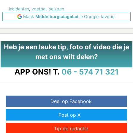
incidenten
,
voetbal
,
seizoen
Maak
Middelburgsdagblad
je Google-favoriet
Heb je een leuke tip, foto of video die je
met ons wilt delen?
APP ONS!
T.
06 - 574 71 321
Deel op Facebook
Post op X
Tip de redactie