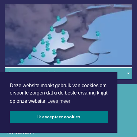
Overige dagbladen in de regio
Deze website maakt gebruik van cookies om
Algemene voorwaarden
ervoor te zorgen dat u de beste ervaring krijgt
op onze website
Lees meer
Disclaimer
Privacy Statement
Ik accepteer cookies
Copyright (c) 2026 | Middelburgsdagblad.nl - Alle rechten
voorbehouden