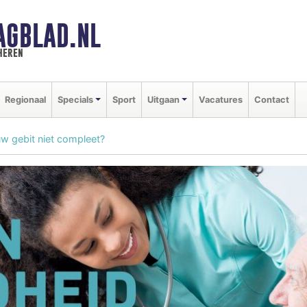
AGBLAD.NL
heren
Regionaal
Specials
Sport
Uitgaan
Vacatures
Contact
uw gebit niet compleet?