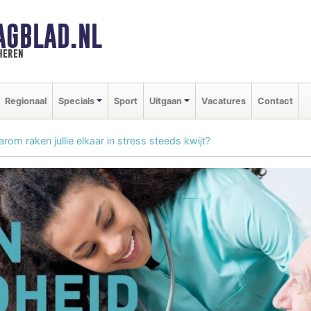
AGBLAD.NL
heren
Regionaal
Specials
Sport
Uitgaan
Vacatures
Contact
rom raken jullie elkaar in stress steeds kwijt?