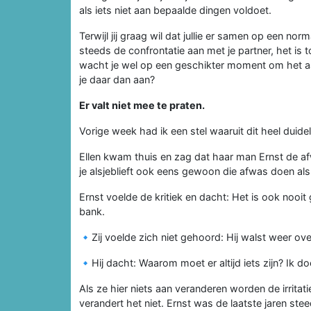
als iets niet aan bepaalde dingen voldoet.
Terwijl jij graag wil dat jullie er samen op een n
steeds de confrontatie aan met je partner, het is 
wacht je wel op een geschikter moment om het aan 
je daar dan aan?
Er valt niet mee te praten.
Vorige week had ik een stel waaruit dit heel duidel
Ellen kwam thuis en zag dat haar man Ernst de afwa
je alsjeblieft ook eens gewoon die afwas doen als i
Ernst voelde de kritiek en dacht: Het is ook nooit 
bank.
🔹Zij voelde zich niet gehoord: Hij walst weer o
🔹Hij dacht: Waarom moet er altijd iets zijn? Ik d
Als ze hier niets aan veranderen worden de irritat
verandert het niet. Ernst was de laatste jaren ste