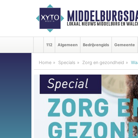
MIDDELBURGSD
lokaal nieuws middelburg en walc
112
Algemeen
Bedrijvengids
Gemeente
Home
Specials
Zorg en gezondheid
Waa