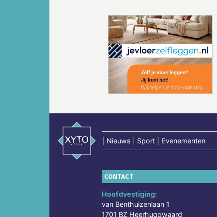
Vorige
|
Nieuws | Sport | Evenementen
CONTACT
Hoofdvestiging:
van Benthuizenlaan 1
1701 BZ Heerhugowaard