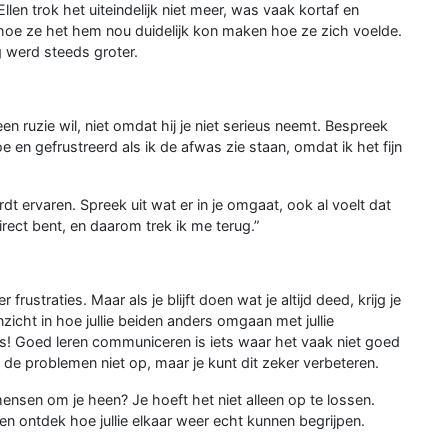
Ellen trok het uiteindelijk niet meer, was vaak kortaf en
 hoe ze het hem nou duidelijk kon maken hoe ze zich voelde.
 werd steeds groter.
en ruzie wil, niet omdat hij je niet serieus neemt. Bespreek
e en gefrustreerd als ik de afwas zie staan, omdat ik het fijn
dt ervaren. Spreek uit wat er in je omgaat, ook al voelt dat
irect bent, en daarom trek ik me terug.”
er frustraties. Maar als je blijft doen wat je altijd deed, krijg je
nzicht in hoe jullie beiden anders omgaan met jullie
s! Goed leren communiceren is iets waar het vaak niet goed
de problemen niet op, maar je kunt dit zeker verbeteren.
e mensen om je heen? Je hoeft het niet alleen op te lossen.
 en ontdek hoe jullie elkaar weer echt kunnen begrijpen.