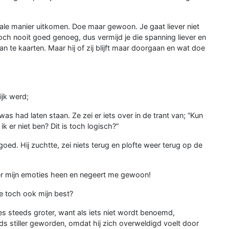
ormale manier uitkomen. Doe maar gewoon. Je gaat liever niet
toch nooit goed genoeg, dus vermijd je die spanning liever en
te kaarten. Maar hij of zij blijft maar doorgaan en wat doe
ijk werd;
s had laten staan. Ze zei er iets over in de trant van; “Kun
k er niet ben? Dit is toch logisch?”
goed. Hij zuchtte, zei niets terug en plofte weer terug op de
ver mijn emoties heen en negeert me gewoon!
oe toch ook mijn best?
ies steeds groter, want als iets niet wordt benoemd,
eds stiller geworden, omdat hij zich overweldigd voelt door