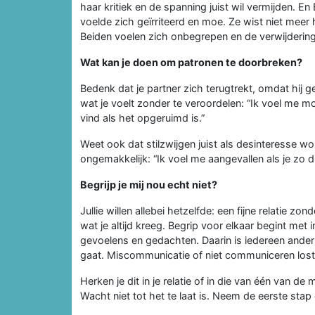
haar kritiek en de spanning juist wil vermijden. En 
voelde zich geïrriteerd en moe. Ze wist niet meer
Beiden voelen zich onbegrepen en de verwijdering
Wat kan je doen om patronen te doorbreken?
Bedenk dat je partner zich terugtrekt, omdat hij ge
wat je voelt zonder te veroordelen: “Ik voel me mo
vind als het opgeruimd is.”
Weet ook dat stilzwijgen juist als desinteresse wor
ongemakkelijk: “Ik voel me aangevallen als je zo d
Begrijp je mij nou echt niet?
Jullie willen allebei hetzelfde: een fijne relatie zond
wat je altijd kreeg. Begrip voor elkaar begint met i
gevoelens en gedachten. Daarin is iedereen ander
gaat. Miscommunicatie of niet communiceren lost 
Herken je dit in je relatie of in die van één van d
Wacht niet tot het te laat is. Neem de eerste stap