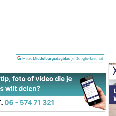
Maak
Middelburgsdagblad
je Google-favoriet
ip, foto of video die je
s wilt delen?
.
06 - 574 71 321