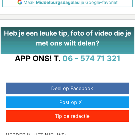
Maak
Middelburgsdagblad
je Google-favoriet
Heb je een leuke tip, foto of video die je
met ons wilt delen?
APP ONS!
T.
06 - 574 71 321
Deel op Facebook
Post op X
Tip de redactie
VERDER IN HET NIEUWS: