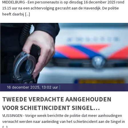
MIDDELBURG - Een personenauto is op dinsdag 16 december 2025 rond
15.15 uur na een achtervolging gecrasht aan de Havendijk. De politie
heeft daarbij [...]
16 december 2025, 13:02 uur
|
TWEEDE VERDACHTE AANGEHOUDEN
VOOR SCHIETINCIDENT SINGEL
VLISSINGEN
VLISSINGEN - Vorige week berichtte de politie dat meer aanhoudingen
verwacht werden naar aanleiding van het schietincident aan de Singel in
[...]