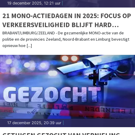
19 december 2025, 12:21 uur
|
21 MONO-ACTIEDAGEN IN 2025: FOCUS OP
VERKEERSVEILIGHEID BLIJFT HARD
NODIG IN ZUID-NEDERLAND
BRABANT/LIMBURG/ZEELAND - De gezamenlijke MONO-actie van de
politie en de provincies Zeeland, Noord-Brabant en Limburg bevestigt
opnieuw hoe [...]
17 december 2025, 20:39 uur
|