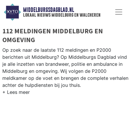
MIDDELBURGSDAGBLAD.NL
lokaal nieuws middelburg en walcheren
112 MELDINGEN MIDDELBURG EN
OMGEVING
Op zoek naar de laatste 112 meldingen en P2000
berichten uit Middelburg? Op Middelburgs Dagblad vind
je alle inzetten van brandweer, politie en ambulance in
Middelburg en omgeving. Wij volgen de P2000
meldkamer op de voet en brengen de complete verhalen
achter de hulpdiensten bij jou thuis.
P2000 MELDINGEN MIDDELBURG
Van incidenten op de N57 en de N254 tot meldingen in
Middelburg centrum, Arnemuiden en langs het Kanaal
door Walcheren — onze redactie brengt het 112-nieuws.