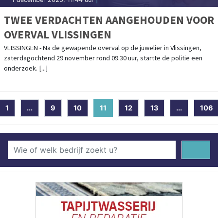
TWEE VERDACHTEN AANGEHOUDEN VOOR
OVERVAL VLISSINGEN
VLISSINGEN - Na de gewapende overval op de juwelier in Vlissingen,
zaterdagochtend 29 november rond 09.30 uur, startte de politie een
onderzoek. [...]
1
...
9
10
11
(current)
12
13
...
106