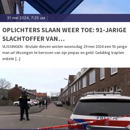
31 mei 2024, 7:25 uur
|
OPLICHTERS SLAAN WEER TOE: 91-JARIGE
SLACHTOFFER VAN
BANKHELPDESKFRAUDE
VLISSINGEN - Brutale dieven wisten woensdag 29 mei 2024 een 91-jarige
man uit Vlissingen te beroven van zijn pinpas en geld. Gelukkig trapten
enkele [...]