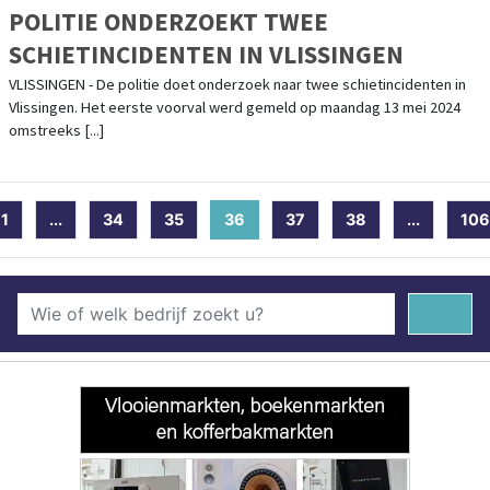
POLITIE ONDERZOEKT TWEE
SCHIETINCIDENTEN IN VLISSINGEN
VLISSINGEN - De politie doet onderzoek naar twee schietincidenten in
Vlissingen. Het eerste voorval werd gemeld op maandag 13 mei 2024
omstreeks [...]
1
...
34
35
36
(current)
37
38
...
106