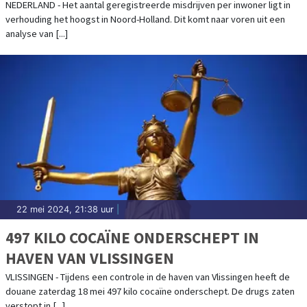
FRIESLAND DE MINSTE
NEDERLAND - Het aantal geregistreerde misdrijven per inwoner ligt in
verhouding het hoogst in Noord-Holland. Dit komt naar voren uit een
analyse van [...]
22 mei 2024, 21:38 uur
|
497 KILO COCAÏNE ONDERSCHEPT IN
HAVEN VAN VLISSINGEN
VLISSINGEN - Tijdens een controle in de haven van Vlissingen heeft de
douane zaterdag 18 mei 497 kilo cocaïne onderschept. De drugs zaten
verstopt in [...]