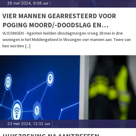
28 mei 2024, 9:08 uur
|
VIER MANNEN GEARRESTEERD VOOR
POGING MOORD/-DOODSLAG EN
VUURWAPENBEZIT
VLISSINGEN - Agenten hielden dinsdagmorgen vroeg 28 mei in drie
woningen in het Middengebied in Vlissingen vier mannen aan. Twee van
hen worden [...]
23 mei 2024, 13:32 uur
|