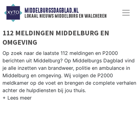
MIDDELBURGSDAGBLAD.NL
lokaal nieuws middelburg en walcheren
112 MELDINGEN MIDDELBURG EN
OMGEVING
Op zoek naar de laatste 112 meldingen en P2000
berichten uit Middelburg? Op Middelburgs Dagblad vind
je alle inzetten van brandweer, politie en ambulance in
Middelburg en omgeving. Wij volgen de P2000
meldkamer op de voet en brengen de complete verhalen
achter de hulpdiensten bij jou thuis.
P2000 MELDINGEN MIDDELBURG
Van incidenten op de N57 en de N254 tot meldingen in
Middelburg centrum, Arnemuiden en langs het Kanaal
door Walcheren — onze redactie brengt het 112-nieuws.