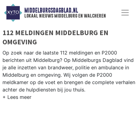
MIDDELBURGSDAGBLAD.NL
lokaal nieuws middelburg en walcheren
112 MELDINGEN MIDDELBURG EN
OMGEVING
Op zoek naar de laatste 112 meldingen en P2000
berichten uit Middelburg? Op Middelburgs Dagblad vind
je alle inzetten van brandweer, politie en ambulance in
Middelburg en omgeving. Wij volgen de P2000
meldkamer op de voet en brengen de complete verhalen
achter de hulpdiensten bij jou thuis.
P2000 MELDINGEN MIDDELBURG
Van incidenten op de N57 en de N254 tot meldingen in
Middelburg centrum, Arnemuiden en langs het Kanaal
door Walcheren — onze redactie brengt het 112-nieuws.