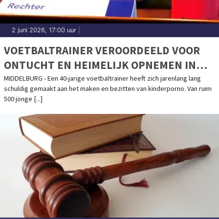
2 juni 2026, 17:00 uur
|
VOETBALTRAINER VEROORDEELD VOOR
ONTUCHT EN HEIMELIJK OPNEMEN IN
KLEEDKAMERS
MIDDELBURG - Een 40-jarige voetbaltrainer heeft zich jarenlang lang
schuldig gemaakt aan het maken en bezitten van kinderporno. Van ruim
500 jonge [...]