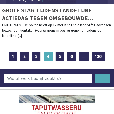
GROTE SLAG TIJDENS LANDELIJKE
ACTIEDAG TEGEN OMGEBOUWDE
ALARMPISTOLEN
DRIEBERGEN - De politie heeft op 12 mei in het hele land vijftig adressen
bezocht en tientallen (vuur)wapens in beslag genomen tijdens een
landelijke [...]
1
2
3
4
(current)
5
6
...
106