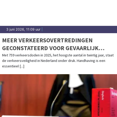
3 juni 2026, 11:09 uur
|
MEER VERKEERSOVERTREDINGEN
GECONSTATEERD VOOR GEVAARLIJK
RIJGEDRAG
Met 759 verkeersdoden in 2025, het hoogste aantal in twintig jaar, staat
de verkeersveiligheid in Nederland onder druk. Handhaving is een
essentieel [...]