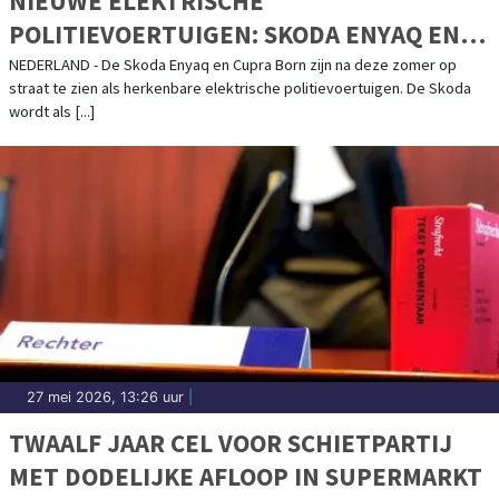
NIEUWE ELEKTRISCHE
POLITIEVOERTUIGEN: SKODA ENYAQ EN
CUPRA BORN
NEDERLAND - De Skoda Enyaq en Cupra Born zijn na deze zomer op
straat te zien als herkenbare elektrische politievoertuigen. De Skoda
wordt als [...]
27 mei 2026, 13:26 uur
|
TWAALF JAAR CEL VOOR SCHIETPARTIJ
MET DODELIJKE AFLOOP IN SUPERMARKT