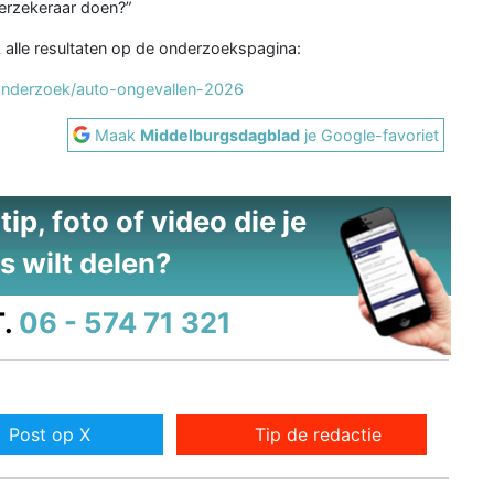
verzekeraar doen?”
k alle resultaten op de onderzoekspagina:
/onderzoek/auto-ongevallen-2026
Maak
Middelburgsdagblad
je Google-favoriet
ip, foto of video die je
s wilt delen?
.
06 - 574 71 321
Post op X
Tip de redactie