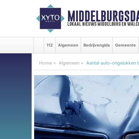
MIDDELBURGSD
lokaal nieuws middelburg en walc
112
Algemeen
Bedrijvengids
Gemeente
Home
Algemeen
Aantal auto-ongelukken 