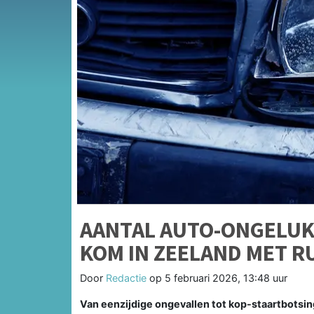
AANTAL AUTO-ONGELUK
KOM IN ZEELAND MET R
Door
Redactie
op
5 februari 2026, 13:48 uur
Van eenzijdige ongevallen tot kop-staartbotsin