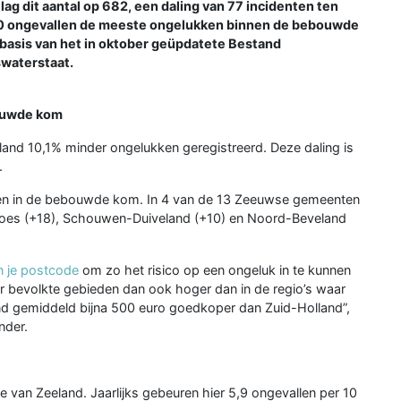
ag dit aantal op 682, een daling van 77 incidenten ten
 130 ongevallen de meeste ongelukken binnen de bebouwde
p basis van het in oktober geüpdatete Bestand
swaterstaat.
bouwde kom
land 10,1% minder ongelukken geregistreerd. Deze daling is
.
kken in de bebouwde kom. In 4 van de 13 Zeeuwse gemeenten
 Goes (+18), Schouwen-Duiveland (+10) en Noord-Beveland
n je postcode
om zo het risico op een ongeluk in te kunnen
er bevolkte gebieden dan ook hoger dan in de regio’s waar
nd gemiddeld bijna 500 euro goedkoper dan Zuid-Holland”,
nder.
 van Zeeland. Jaarlijks gebeuren hier 5,9 ongevallen per 10