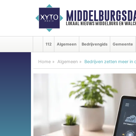
MIDDELBURGSD
lokaal nieuws middelburg en walc
112
Algemeen
Bedrijvengids
Gemeente
Home
Algemeen
Bedrijven zetten meer in