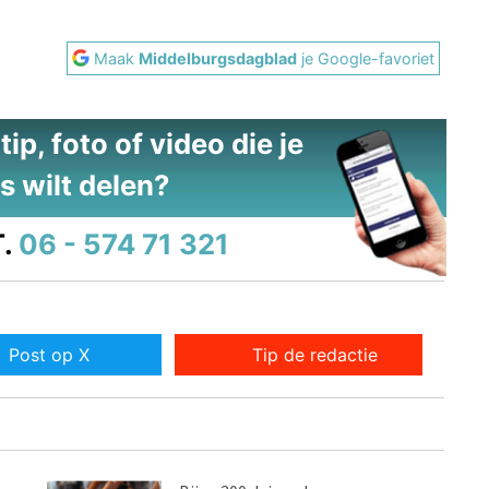
Maak
Middelburgsdagblad
je Google-favoriet
ip, foto of video die je
s wilt delen?
.
06 - 574 71 321
Post op X
Tip de redactie