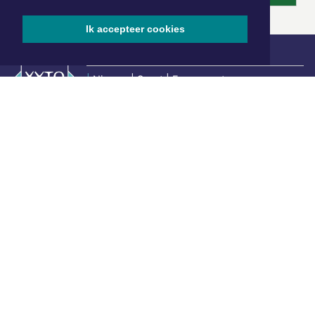
Ik accepteer cookies
|
Nieuws | Sport | Evenementen
Hoofdvestiging:
van Benthuizenlaan 1
1701 BZ Heerhugowaard
072 8200 600
redactie@xyto.nl
www.xyto.nl
SOCIAL MEDIA
NIEUWSBRIEF AANMELDEN