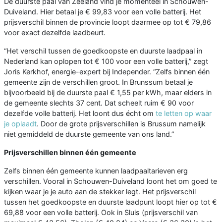
De duurste paal van Zeeland vind je momenteel in Schouwen-
Duiveland. Hier betaal je € 99,83 voor een volle batterij. Het
prijsverschil binnen de provincie loopt daarmee op tot € 79,86
voor exact dezelfde laadbeurt.
“Het verschil tussen de goedkoopste en duurste laadpaal in
Nederland kan oplopen tot € 100 voor een volle batterij,” zegt
Joris Kerkhof, energie-expert bij Independer. “Zelfs binnen één
gemeente zijn de verschillen groot. In Brunssum betaal je
bijvoorbeeld bij de duurste paal € 1,55 per kWh, maar elders in
de gemeente slechts 37 cent. Dat scheelt ruim € 90 voor
dezelfde volle batterij. Het loont dus écht om
te letten op waar
je oplaadt
. Door de grote prijsverschillen is Brussum namelijk
niet gemiddeld de duurste gemeente van ons land.”
Prijsverschillen binnen één gemeente
Zelfs binnen één gemeente kunnen laadpaaltarieven erg
verschillen. Vooral in Schouwen-Duiveland loont het om goed te
kijken waar je je auto aan de stekker legt. Het prijsverschil
tussen het goedkoopste en duurste laadpunt loopt hier op tot €
69,88 voor een volle batterij. Ook in Sluis (prijsverschil van