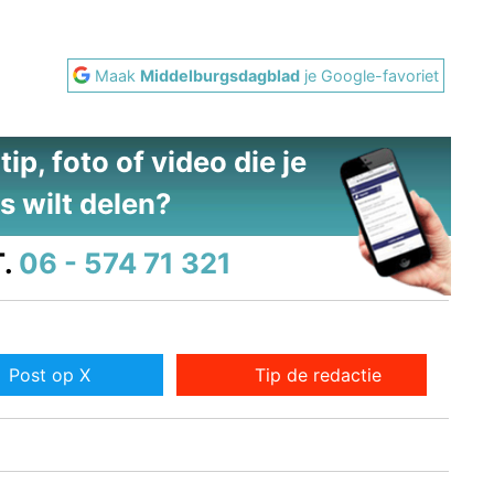
Maak
Middelburgsdagblad
je Google-favoriet
ip, foto of video die je
s wilt delen?
.
06 - 574 71 321
Post op X
Tip de redactie