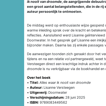
ik nooit van droomde
, de aangrijpende debuutr
een groot aantal belangstellenden, die in de r
auteur persoonlijk te ontmoeten.
De middag werd op enthousiaste wijze geopend d
warme inleiding sprak over de kracht en betekenis
reflecties. Aansluitend werd Lisanne geïnterview
Doornwater. In het gesprek gaf Lisanne een inkijk
bijzonder maken. Daarna las zij enkele passages v
De aanwezigen toonden zich geraakt door het ver
tijdens en na een relatie vol partnergeweld, wee
Versteegen direct een krachtige indruk achter in d
droomde
is nu verkrijgbaar via de boekhandel en 
Over het boek
•
Titel:
Alles waar ik nooit van droomde
•
Auteur:
Lisanne Versteegen
•
Uitgeverij:
Doornwater
•
Verschijningsdatum:
28 juni 2025
•
ISBN:
9789083449562