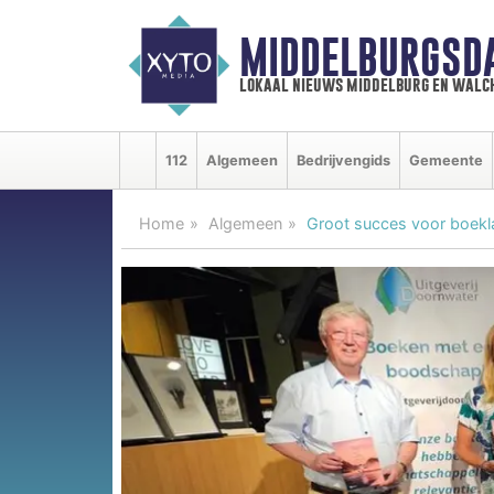
MIDDELBURGSD
lokaal nieuws middelburg en walc
112
Algemeen
Bedrijvengids
Gemeente
Home
Algemeen
Groot succes voor boekl