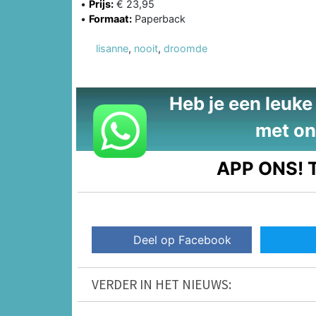
•
Prijs:
€ 23,95
•
Formaat:
Paperback
lisanne
,
nooit
,
droomde
Heb je een leuke t
met on
APP ONS!
T
Deel op Facebook
VERDER IN HET NIEUWS: