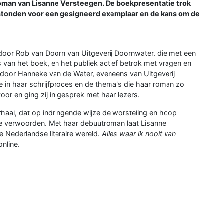
oman van Lisanne Versteegen. De boekpresentatie trok
ij stonden voor een gesigneerd exemplaar en de kans om de
oor Rob van Doorn van Uitgeverij Doornwater, die met een
 van het boek, en het publiek actief betrok met vragen en
d door Hanneke van de Water, eveneens van Uitgeverij
je in haar schrijfproces en de thema's die haar roman zo
oor en ging zij in gesprek met haar lezers.
haal, dat op indringende wijze de worsteling en hoop
t te verwoorden. Met haar debuutroman laat Lisanne
e Nederlandse literaire wereld.
Alles waar ik nooit van
online.