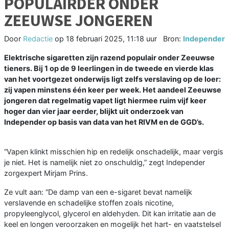
POPULAIRDER ONDER
ZEEUWSE JONGEREN
Door
Redactie
op
18 februari 2025, 11:18 uur
Bron:
Independer
Elektrische sigaretten zijn razend populair onder Zeeuwse
tieners. Bij 1 op de 9 leerlingen in de tweede en vierde klas
van het voortgezet onderwijs ligt zelfs verslaving op de loer:
zij vapen minstens één keer per week. Het aandeel Zeeuwse
jongeren dat regelmatig vapet ligt hiermee ruim vijf keer
hoger dan vier jaar eerder, blijkt uit onderzoek van
Independer op basis van data van het RIVM en de GGD’s.
“Vapen klinkt misschien hip en redelijk onschadelijk, maar vergis
je niet. Het is namelijk niet zo onschuldig,” zegt Independer
zorgexpert Mirjam Prins.
Ze vult aan: “De damp van een e-sigaret bevat namelijk
verslavende en schadelijke stoffen zoals nicotine,
propyleenglycol, glycerol en aldehyden. Dit kan irritatie aan de
keel en longen veroorzaken en mogelijk het hart- en vaatstelsel