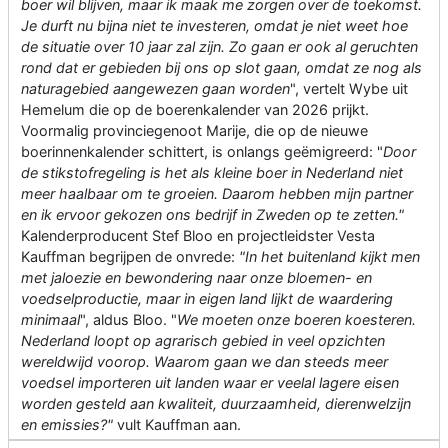
boer wil blijven, maar ik maak me zorgen over de toekomst.
Je durft nu bijna niet te investeren, omdat je niet weet hoe
de situatie over 10 jaar zal zijn. Zo gaan er ook al geruchten
rond dat er gebieden bij ons op slot gaan, omdat ze nog als
naturagebied aangewezen gaan worden
", vertelt Wybe uit
Hemelum die op de boerenkalender van 2026 prijkt.
Voormalig provinciegenoot Marije, die op de nieuwe
boerinnenkalender schittert, is onlangs geëmigreerd: "
Door
de stikstofregeling is het als kleine boer in Nederland niet
meer haalbaar om te groeien. Daarom hebben mijn partner
en ik ervoor gekozen ons bedrijf in Zweden op te zetten."
Kalenderproducent Stef Bloo en projectleidster Vesta
Kauffman begrijpen de onvrede:
"In het buitenland kijkt men
met jaloezie en bewondering naar onze bloemen- en
voedselproductie, maar in eigen land lijkt de waardering
minimaal
", aldus Bloo. "
We moeten onze boeren koesteren.
Nederland loopt op agrarisch gebied in veel opzichten
wereldwijd voorop. Waarom gaan we dan steeds meer
voedsel importeren uit landen waar er veelal lagere eisen
worden gesteld aan kwaliteit, duurzaamheid, dierenwelzijn
en emissies?"
vult Kauffman aan.