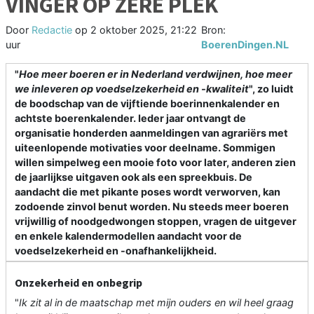
VINGER OP ZERE PLEK
Door
Redactie
op
2 oktober 2025, 21:22
Bron:
uur
BoerenDingen.NL
"
Hoe meer boeren er in Nederland verdwijnen, hoe meer
we inleveren op voedselzekerheid en -kwaliteit
", zo luidt
de boodschap van de vijftiende boerinnenkalender en
achtste boerenkalender. Ieder jaar ontvangt de
organisatie honderden aanmeldingen van agrariërs met
uiteenlopende motivaties voor deelname. Sommigen
willen simpelweg een mooie foto voor later, anderen zien
de jaarlijkse uitgaven ook als een spreekbuis. De
aandacht die met pikante poses wordt verworven, kan
zodoende zinvol benut worden. Nu steeds meer boeren
vrijwillig of noodgedwongen stoppen, vragen de uitgever
en enkele kalendermodellen aandacht voor de
voedselzekerheid en -onafhankelijkheid.
Onzekerheid en onbegrip
"
Ik zit al in de maatschap met mijn ouders en wil heel graag