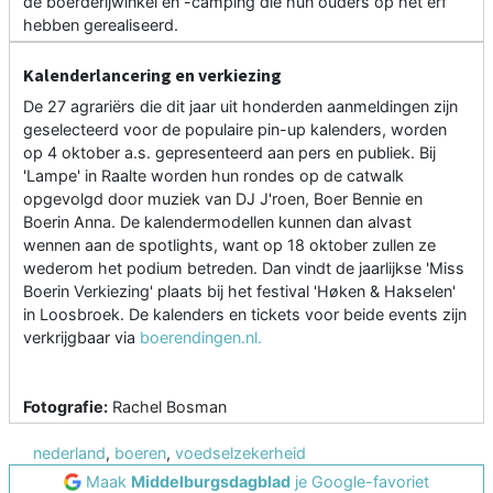
de boerderijwinkel en -camping die hun ouders op het erf
hebben gerealiseerd.
Kalenderlancering en verkiezing
De 27 agrariërs die dit jaar uit honderden aanmeldingen zijn
geselecteerd voor de populaire pin-up kalenders, worden
op 4 oktober a.s. gepresenteerd aan pers en publiek. Bij
'Lampe' in Raalte worden hun rondes op de catwalk
opgevolgd door muziek van DJ J'roen, Boer Bennie en
Boerin Anna. De kalendermodellen kunnen dan alvast
wennen aan de spotlights, want op 18 oktober zullen ze
wederom het podium betreden. Dan vindt de jaarlijkse 'Miss
Boerin Verkiezing' plaats bij het festival 'Høken & Hakselen'
in Loosbroek. De kalenders en tickets voor beide events zijn
verkrijgbaar via
boerendingen.nl.
Fotografie:
Rachel Bosman
nederland
,
boeren
,
voedselzekerheid
Maak
Middelburgsdagblad
je Google-favoriet