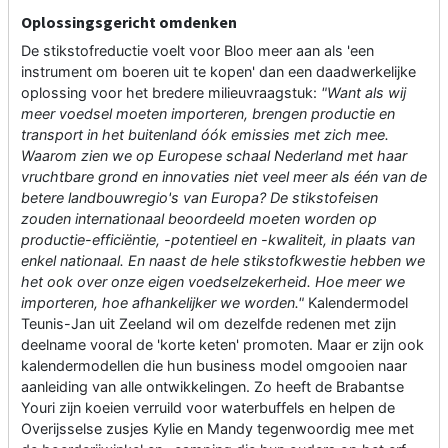
Oplossingsgericht omdenken
De stikstofreductie voelt voor Bloo meer aan als 'een
instrument om boeren uit te kopen' dan een daadwerkelijke
oplossing voor het bredere milieuvraagstuk:
"Want als wij
meer voedsel moeten importeren, brengen productie en
transport in het buitenland óók emissies met zich mee.
Waarom zien we op Europese schaal Nederland met haar
vruchtbare grond en innovaties niet veel meer als één van de
betere landbouwregio's van Europa? De stikstofeisen
zouden internationaal beoordeeld moeten worden op
productie-efficiëntie, -potentieel en -kwaliteit, in plaats van
enkel nationaal. En naast de hele stikstofkwestie hebben we
het ook over onze eigen voedselzekerheid. Hoe meer we
importeren, hoe afhankelijker we worden."
Kalendermodel
Teunis-Jan uit Zeeland wil om dezelfde redenen met zijn
deelname vooral de 'korte keten' promoten. Maar er zijn ook
kalendermodellen die hun business model omgooien naar
aanleiding van alle ontwikkelingen. Zo heeft de Brabantse
Youri zijn koeien verruild voor waterbuffels en helpen de
Overijsselse zusjes Kylie en Mandy tegenwoordig mee met