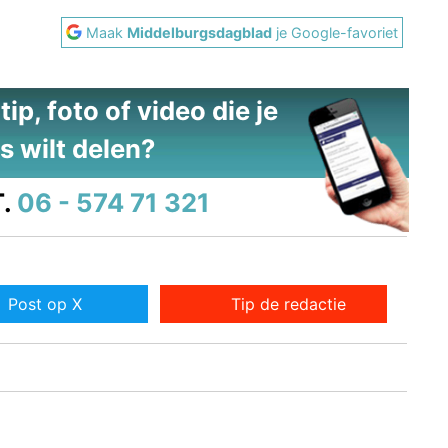
Maak
Middelburgsdagblad
je Google-favoriet
ip, foto of video die je
s wilt delen?
.
06 - 574 71 321
Post op X
Tip de redactie