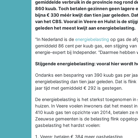
gemiddelde verbruik in de provincie nog rond de 
860 kuub. Toch betalen gezinnen geen lagere en
bijna € 330 méér kwijt dan tien jaar geleden. Da
van het CBS. Vooral in Veere en Hulst is de stij
geleden het meest kwijt aan energiebelasting.
“In Nederland is de
energiebelasting
op gas de afg
gemiddeld 86 cent per kuub gas, een stijging van 1
energie-expert bij Independer. “Daarmee hebben 
Stijgende energiebelasting: vooral hier wordt 
Ondanks een besparing van 390 kuub gas per jaa
energiebelasting dan tien jaar geleden. Dat is flin
jaar tijd met gemiddeld € 292 is gestegen.
De energiebelasting is het sterkst toegenomen in
huizen. In Veere voelen inwoners dat het meest 
410 kuub gas ten opzichte van 2014, betalen ze n
Zeeuwse gemeenten is de belasting flink opgelopen
gasbelasting het hardst voelen:
Veere: betalen € 384 meer gasbelasting