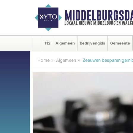
MIDDELBURGSD
lokaal nieuws middelburg en walc
112
Algemeen
Bedrijvengids
Gemeente
Home
Algemeen
Zeeuwen besparen gemidd