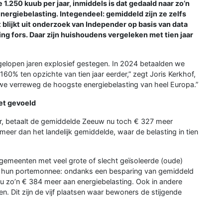
1.250 kuub per jaar, inmiddels is dat gedaald naar zo’n
ergiebelasting. Integendeel: gemiddeld zijn ze zelfs
t blijkt uit onderzoek van Independer op basis van data
ging fors. Daar zijn huishoudens vergeleken met tien jaar
elopen jaren explosief gestegen. In 2024 betaalden we
60% ten opzichte van tien jaar eerder,” zegt Joris Kerkhof,
we verreweg de hoogste energiebelasting van heel Europa.”
het gevoeld
r, betaalt de gemiddelde Zeeuw nu toch € 327 meer
k meer dan het landelijk gemiddelde, waar de belasting in tien
 gemeenten met veel grote of slecht geïsoleerde (oude)
in hun portemonnee: ondanks een besparing van gemiddeld
u zo’n € 384 meer aan energiebelasting. Ook in andere
. Dit zijn de vijf plaatsen waar bewoners de stijgende