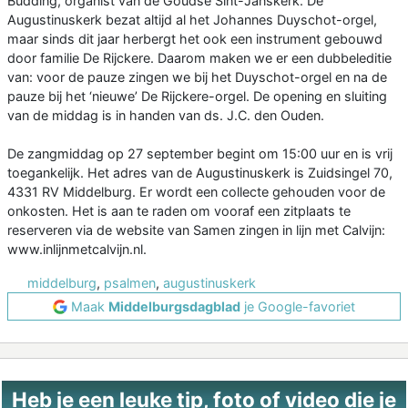
Budding, organist van de Goudse Sint-Janskerk. De
Augustinuskerk bezat altijd al het Johannes Duyschot-orgel,
maar sinds dit jaar herbergt het ook een instrument gebouwd
door familie De Rijckere. Daarom maken we er een dubbeleditie
van: voor de pauze zingen we bij het Duyschot-orgel en na de
pauze bij het ‘nieuwe’ De Rijckere-orgel. De opening en sluiting
van de middag is in handen van ds. J.C. den Ouden.
De zangmiddag op 27 september begint om 15:00 uur en is vrij
toegankelijk. Het adres van de Augustinuskerk is Zuidsingel 70,
4331 RV Middelburg. Er wordt een collecte gehouden voor de
onkosten. Het is aan te raden om vooraf een zitplaats te
reserveren via de website van Samen zingen in lijn met Calvijn:
www.inlijnmetcalvijn.nl.
middelburg
,
psalmen
,
augustinuskerk
Maak
Middelburgsdagblad
je Google-favoriet
Heb je een leuke tip, foto of video die je