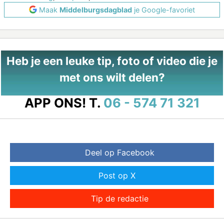
Maak
Middelburgsdagblad
je Google-favoriet
Heb je een leuke tip, foto of video die je
met ons wilt delen?
APP ONS!
T.
06 - 574 71 321
Deel op Facebook
Post op X
Tip de redactie