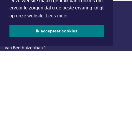
Deze website maakt gebruik van cookies om
ervoor te zorgen dat u de beste ervaring krijgt
op onze website
Lees meer
|
Nieuws | Sport | Evenementen
Ik accepteer cookies
Hoofdvestiging:
van Benthuizenlaan 1
1701 BZ Heerhugowaard
072 8200 600
redactie@xyto.nl
www.xyto.nl
SOCIAL MEDIA
NIEUWSBRIEF AANMELDEN
Schrijf je in voor onze nieuwsbrief en krijg wekelijks een
samenvatting van alle gebeurtenissen uit jouw regio.