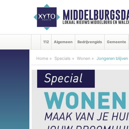
MIDDELBURGSD
lokaal nieuws middelburg en walc
112
Algemeen
Bedrijvengids
Gemeente
Home
Specials
Wonen
Jongeren blijven