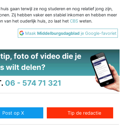
is gaan terwijl ze nog studeren en nog relatief jong zijn,
 wonen. Zij hebben vaker een stabiel inkomen en hebben meer
n van het ouderlijk huis, zo laat het
CBS
weten.
Maak
Middelburgsdagblad
je Google-favoriet
ip, foto of video die je
s wilt delen?
.
06 - 574 71 321
Post op X
Tip de redactie