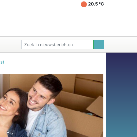
20.5 ℃
ast