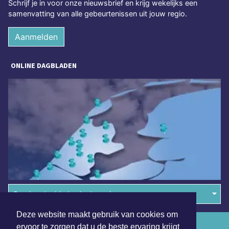
Schrijf je in voor onze nieuwsbrief en krijg wekelijks een
samenvatting van alle gebeurtenissen uit jouw regio.
Aanmelden
ONLINE DAGBLADEN
Overige dagbladen in de regio
Deze website maakt gebruik van cookies om
Algemene voorwaarden
ervoor te zorgen dat u de beste ervaring krijgt