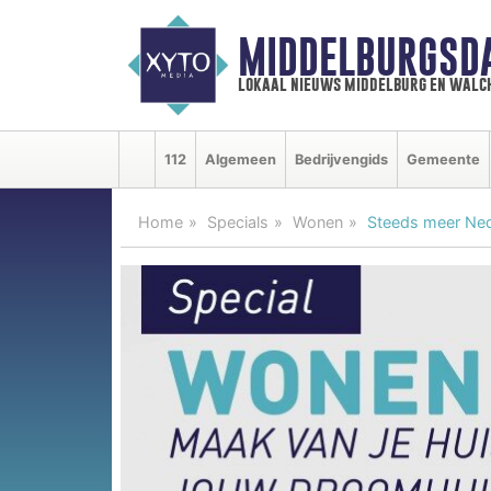
MIDDELBURGSD
lokaal nieuws middelburg en walc
112
Algemeen
Bedrijvengids
Gemeente
Home
Specials
Wonen
Steeds meer Ned