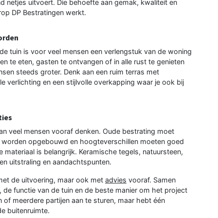
d netjes uitvoert. Die behoefte aan gemak, kwaliteit en
rop DP Bestratingen werkt.
worden
de tuin is voor veel mensen een verlengstuk van de woning
 te eten, gasten te ontvangen of in alle rust te genieten
sen steeds groter. Denk aan een ruim terras met
e verlichting en een stijlvolle overkapping waar je ook bij
ties
 dan veel mensen vooraf denken. Oude bestrating moet
w worden opgebouwd en hoogteverschillen moeten goed
materiaal is belangrijk. Keramische tegels, natuursteen,
gen uitstraling en aandachtspunten.
 met de uitvoering, maar ook met
advies
vooraf. Samen
 de functie van de tuin en de beste manier om het project
en of meerdere partijen aan te sturen, maar hebt één
e buitenruimte.