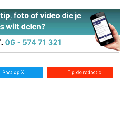
ip, foto of video die je
s wilt delen?
.
06 - 574 71 321
Post op X
Tip de redactie