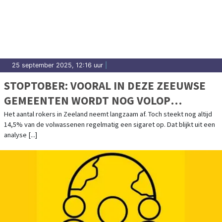
25 september 2025, 12:16 uur
|
STOPTOBER: VOORAL IN DEZE ZEEUWSE
GEMEENTEN WORDT NOG VOLOP
GEROOKT
Het aantal rokers in Zeeland neemt langzaam af. Toch steekt nog altijd
14,5% van de volwassenen regelmatig een sigaret op. Dat blijkt uit een
analyse [...]