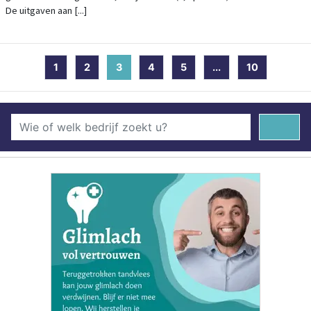
De uitgaven aan [...]
1
2
3
(current)
4
5
...
10