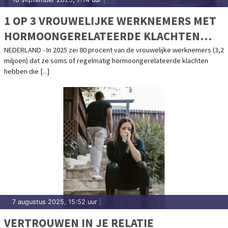
1 OP 3 VROUWELIJKE WERKNEMERS MET
HORMOONGERELATEERDE KLACHTEN
VERBERGT DEZE
NEDERLAND - In 2025 zei 80 procent van de vrouwelijke werknemers (3,2
miljoen) dat ze soms of regelmatig hormoongerelateerde klachten
hebben die [...]
7 augustus 2025, 15:52 uur
|
VERTROUWEN IN JE RELATIE