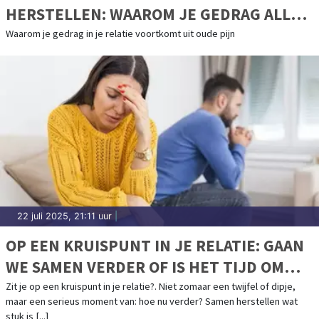
HERSTELLEN: WAAROM JE GEDRAG ALLES
ZEGT OVER HOE JE JE VOELT
Waarom je gedrag in je relatie voortkomt uit oude pijn
22 juli 2025, 21:11 uur
|
OP EEN KRUISPUNT IN JE RELATIE: GAAN
WE SAMEN VERDER OF IS HET TIJD OM
LOS TE LATEN?
Zit je op een kruispunt in je relatie?. Niet zomaar een twijfel of dipje,
maar een serieus moment van: hoe nu verder? Samen herstellen wat
stuk is [...]