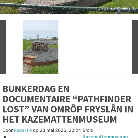
Vorige
V
BUNKERDAG EN
DOCUMENTAIRE “PATHFINDER
LOST” VAN OMRÔP FRYSLÂN IN
HET KAZEMATTENMUSEUM
Door
Redactie
op
23 mei 2026, 20:24
Bron:
uur
Kazemattenmuseum