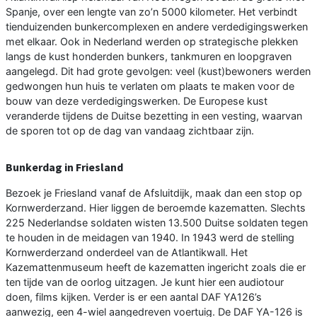
Spanje, over een lengte van zo’n 5000 kilometer. Het verbindt
tienduizenden bunkercomplexen en andere verdedigingswerken
met elkaar. Ook in Nederland werden op strategische plekken
langs de kust honderden bunkers, tankmuren en loopgraven
aangelegd. Dit had grote gevolgen: veel (kust)bewoners werden
gedwongen hun huis te verlaten om plaats te maken voor de
bouw van deze verdedigingswerken. De Europese kust
veranderde tijdens de Duitse bezetting in een vesting, waarvan
de sporen tot op de dag van vandaag zichtbaar zijn.
Bunkerdag in Friesland
Bezoek je Friesland vanaf de Afsluitdijk, maak dan een stop op
Kornwerderzand. Hier liggen de beroemde kazematten. Slechts
225 Nederlandse soldaten wisten 13.500 Duitse soldaten tegen
te houden in de meidagen van 1940. In 1943 werd de stelling
Kornwerderzand onderdeel van de Atlantikwall. Het
Kazemattenmuseum heeft de kazematten ingericht zoals die er
ten tijde van de oorlog uitzagen. Je kunt hier een audiotour
doen, films kijken. Verder is er een aantal DAF YA126’s
aanwezig, een 4-wiel aangedreven voertuig. De DAF YA-126 is