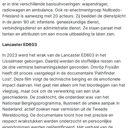
er in drie verschillende basisuitvoeringen: wapendrager,
radiowagen en ambulance. Ook re-enactmentgroep Nullicedo-
Friesland is aanwezig met 20 acteurs. Zij beelden de dienstplicht
in de jaren '80 uit: infanterie. geneeskundige dienst,
verbindingsdienst en administratie dienst. Ze staan paraat met
tenten en attributen om een mooie uitbeelding te laten zien.
Lancaster ED603
In 2023 werd het wrak van de Lancaster ED603 in het
IJsselmeer geborgen. Daarbij werden de stoffelijke resten van
de drie vermiste bemanningsleden gevonden. Omrôp Fryslân
heeft dit proces vastgelegd in de documentaire 'Pathfinder
Lost'. Deze film volgt de technische berging en de emotionele
impact daarvan. Het gaat niet alleen om het blootleggen van het
vliegtuig, maar ook om de verwerking van een stuk
geschiedenis. De zoektocht, die onderdeel was van het
Nationaal Bergingsprogramma, illustreert de unieke aanpak in
Nederland: actief zoeken naar vermisten uit de Tweede
Wereldoorlog. De documentaire toont hoe met precisie en
respect wrakstukken werden onderzocht en persoonlijke
eigendommen werden geïdentificeerd. Het verhaal van de