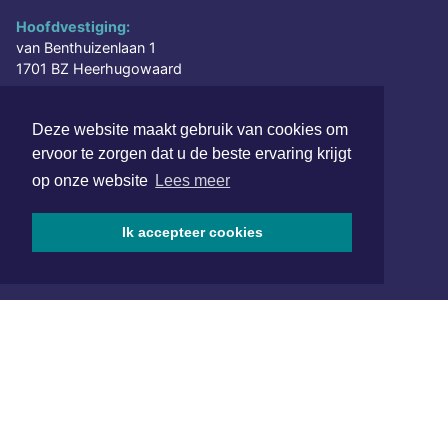
Hoofdvestiging:
van Benthuizenlaan 1
1701 BZ Heerhugowaard
072 8200 600
Deze website maakt gebruik van cookies om
redactie@xyto.nl
ervoor te zorgen dat u de beste ervaring krijgt
www.xyto.nl
op onze website
Lees meer
SOCIAL MEDIA
Ik accepteer cookies
NIEUWSBRIEF AANMELDEN
Schrijf je in voor onze nieuwsbrief en krijg wekelijks een
samenvatting van alle gebeurtenissen uit jouw regio.
Aanmelden
ONLINE DAGBLADEN