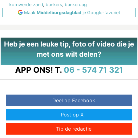
kornwerderzand
,
bunkers
,
bunkerdag
Maak
Middelburgsdagblad
je Google-favoriet
Heb je een leuke tip, foto of video die je
met ons wilt delen?
APP ONS!
T.
06 - 574 71 321
Deel op Facebook
Post op X
Tip de redactie