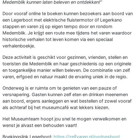
Medemblik kunnen laten beleven en ontdekken!’’
Door vooraf online te boeken kunnen bezoekers aan boord van
een Legerboot met elektrische fluistermotor óf Legerkano
stappen en varen zij op eigen tempo door en rondom
Medemblik. Je krijgt een route mee tijdens het varen waardoor
historische verhalen tot leven komen via een speciaal
verhalenboekje.
Deze activiteit is geschikt voor gezinnen, vrienden, stellen en
toeristen die Medemblik en haar geschiedenis op een originele
en toegankelijke manier willen beleven. De combinatie van zelf
varen, erfgoed en natuur maakt de ervaring uniek in de regio.
Onderweg is er ruimte om te genieten van een pauze of
versnapering. Gasten kunnen zelf eten en drinken meenemen
aan boord, ergens aanleggen en wat bestellen of zowel vooraf
als achteraf bij het museumcafé wat lekkers kiezen.
Het Museumteam hoopt jou snel te mogen verwelkomen en
wenst je alvast een behouden vaart!
Boekingslink Legerboot:
https://zelfvaren.nl/oorlogsboot