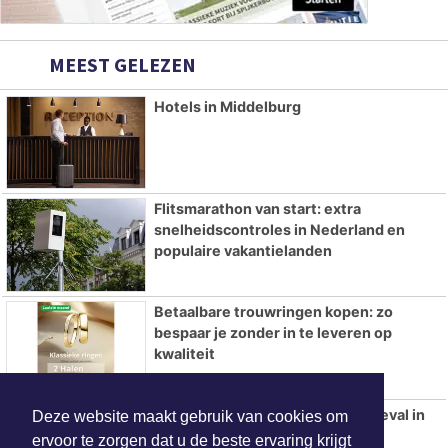
MEEST GELEZEN
Hotels in Middelburg
Flitsmarathon van start: extra
snelheidscontroles in Nederland en
populaire vakantielanden
Betaalbare trouwringen kopen: zo
bespaar je zonder in te leveren op
kwaliteit
Vier gewonden bij eenzijdig ongeval in
Deze website maakt gebruik van cookies om
Westkapelle
ervoor te zorgen dat u de beste ervaring krijgt