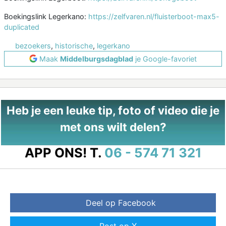
Boekingslink Legerkano:
https://zelfvaren.nl/fluisterboot-max5-
duplicated
bezoekers
,
historische
,
legerkano
Maak
Middelburgsdagblad
je Google-favoriet
Heb je een leuke tip, foto of video die je
met ons wilt delen?
APP ONS!
T.
06 - 574 71 321
Deel op Facebook
Post op X