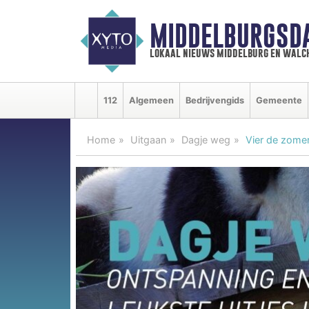
MIDDELBURGSD
lokaal nieuws middelburg en walc
112
Algemeen
Bedrijvengids
Gemeente
Home
Uitgaan
Dagje weg
Vier de zome