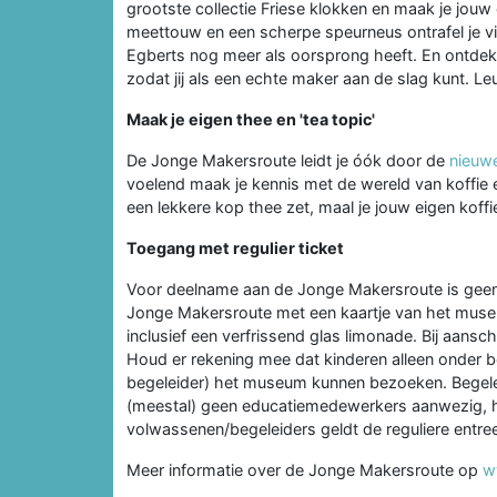
grootste collectie Friese klokken en maak je jouw
meettouw en een scherpe speurneus ontrafel je v
Egberts nog meer als oorsprong heeft. En ontdek no
zodat jij als een echte maker aan de slag kunt. L
Maak je eigen thee en 'tea topic'
De Jonge Makersroute leidt je óók door de
nieuw
voelend maak je kennis met de wereld van koffie 
een lekkere kop thee zet, maal je jouw eigen koffie 
Toegang met regulier ticket
Voor deelname aan de Jonge Makersroute is geen a
Jonge Makersroute met een kaartje van het museu
inclusief een verfrissend glas limonade. Bij aansch
Houd er rekening mee dat kinderen alleen onder 
begeleider) het museum kunnen bezoeken. Begelei
(meestal) geen educatiemedewerkers aanwezig, h
volwassenen/begeleiders geldt de reguliere entree
Meer informatie over de Jonge Makersroute op
w