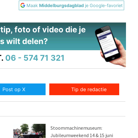
Maak
Middelburgsdagblad
je Google-favoriet
ip, foto of video die je
s wilt delen?
.
06 - 574 71 321
Post op X
Tip de redactie
Stoommachinemuseum:
Jubileumweekend 14 & 15 juni