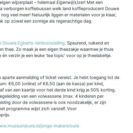
 eigen wijzerplaat – helemaal
Eigenwij(s)zer
! Met een
ia verborgen koffiebussen welk land koffieproducent Douwe
g veel meer! Natuurlijk liggen er materialen voor je klaar,
euk op zowel een zonnige als regenachtige dag.
e Douwe Egberts-tentoonstelling
. Speurend, ruikend en
en thee. Zo maak je een eigen theezakje waarmee je thuis
én verzin je een leuke 'tea topic' voor op je theelabeltje.
parte aanmelding of ticket vereist. Je hebt toegang tot de
m: €6,00 (online) of €6,50 (aan de kassa) per kind,
af van een kaartje voor het derde kind krijg je 50% korting.
begeleiding van een volwassene (max. 4 kinderen per
ding door de volwassene is ook noodzakelijk, er zijn
et programma wijst zich vanzelf. Voor
prijs.
ww.museumjoure.nl/jonge-makersroute