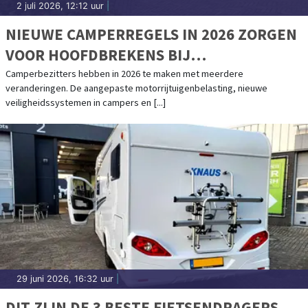
2 juli 2026, 12:12 uur
|
NIEUWE CAMPERREGELS IN 2026 ZORGEN
VOOR HOOFDBREKENS BIJ
CAMPERBEZITTERS
Camperbezitters hebben in 2026 te maken met meerdere
veranderingen. De aangepaste motorrijtuigenbelasting, nieuwe
veiligheidssystemen in campers en [...]
29 juni 2026, 16:32 uur
|
DIT ZIJN DE 3 BESTE FIETSENDRAGERS