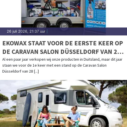
26 juli 2026, 21:37 uur
|
EKOWAX STAAT VOOR DE EERSTE KEER OP
DE CARAVAN SALON DÜSSELDORF VAN 28
AUGUSTUS T/M 6 SEPTEMBER
Al een paar jaar verkopen wij onze producten in Duitsland, maar dit jaar
staan we voor de 1e keer met een stand op de Caravan Salon
Düsseldorf van 28 [...]